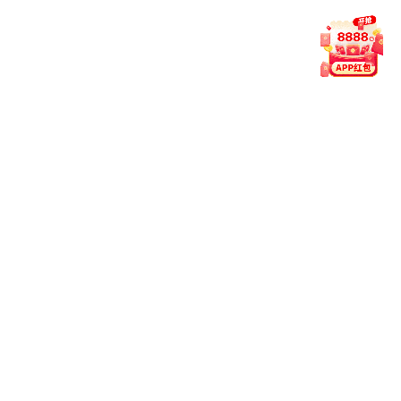
知如何通过言语激励和积极鼓舞来增强全队士气，以
此来提高他们在逆境中的抗压能力。因此，他的话语
不仅是针对外界，也是希望激励自己的球员以积极姿
态面对挑战。
4、战术调整的重要性
足球是一项高度依赖战术布局与执行力的运动。在赛
季进行过程中，根据不同对手及自身状态不断进行战
术调整，是提高竞争能力的重要方式。萨里作为教
练，其灵活调配阵容和实时调整策略通常会给球队带
来意想不到效果，因此这也是他认为“单场比赛仍有逆
转可能”的原因之一。
例如，当发现某条边路受到压制或某名核心球员状态
不佳时，通过及时替换或重新安排位置，可以有效打