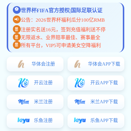
首页
/
体育热点
/ 正文
2026-07-09 15:45
0 次阅读