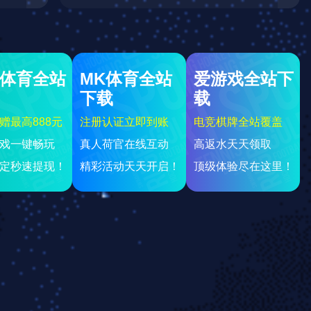
。
充满期待。他在过去的赛季中展现出了卓越
而，在最佳阵容评选中，他却仅获得一票，
后，人们对他的期望显著提高。
，他在场上的全面性和稳定性为球队贡献良
关键时刻的表现上仍有提升空间。这也直接
支持。
球员所在球队的战绩、个人魅力及媒体曝光
在球队整体表现平平，也使得他无法在众多