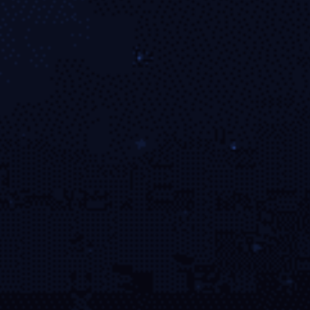
析深圳队的困境
-10
欧宝app下载官网