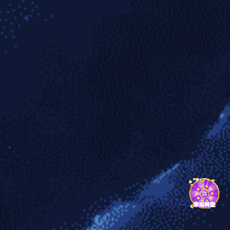
有几个重要原因值得分析。首先是竞争激
优秀的新秀与老将，他们都渴望能够进入最
年轻球员，也面临着巨大的竞争压力。
。在某些情况下，一些知名度较高或者话题
支持。而相比之下，相对低调且不善于炒作
情况中同样适用，他缺乏足够的话题热度来
完全对应。有时候，仅凭数字无法全面反映
些优秀球员未能被充分认可。尽管上赛季的
很容易被其他更具“故事”的球员所掩盖。
影响。从心理层面来看，这种失利可能会打