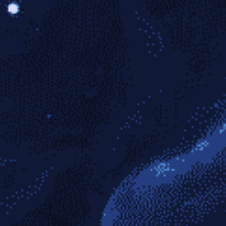
击到他的自信心，让他感到沮丧。但从积极的一
力。他需要认识到，在职业体育领域，没有任何
力去争取。
另外，此次事件也提醒了球队管理层关注年轻球
莫布里这样的明星，必须提供更好的支持和资源
示。同时，也要鼓励他们参与各种活动，提高个
未来，如果能通过调整自身状态以及提升团队合
容。在这一过程中，不仅需要保持良好的竞技状
得更广泛的认可与赞誉。
4、团队战略反思
回顾整个赛季，对于整个团队来说，这次评选结
仅仅依赖于单个球星，而是需要通过团队协作来