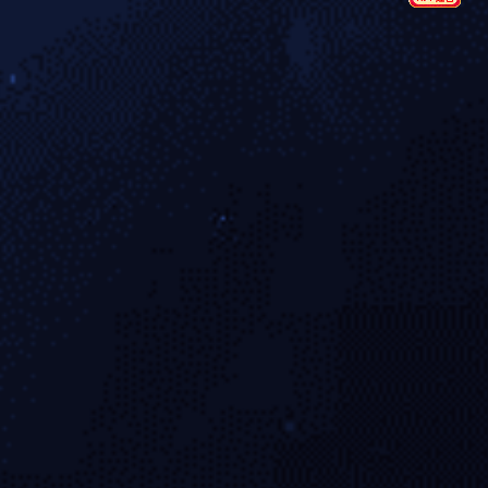
题。
予他们更多机会与责任，让他们逐渐成为团
的信息沟通，以确保每位年轻球员都能得到
以更加灵活地调整以发挥每位队员特长，从
虽重要，但更重要的是整个团队能否向前迈
结合起来，是实现长远发展的必经之路。这
一事件正反映出了竞技体育世界中的残酷现
即便拥有过人的天赋，也不能保证一定能获
审视自我及未来方向的重要契机，为今后的