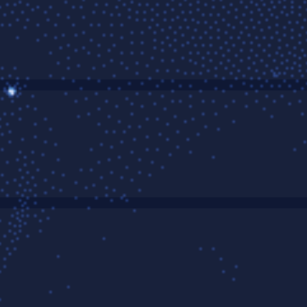
本篇文章将围绕“莫布里最佳阵容评选遭遇滑铁卢
话题进行深入探讨。首先，我们将分析莫布里在
着，讨论为何他的表现未能得到更高的认可，尽
和评论员的关注与讨论。此外，我们还会探讨这
影响，以及对球队整体战略的反思。最后，结合