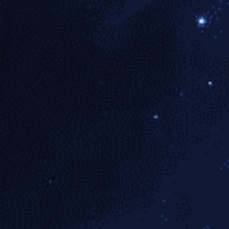
季曾入选二阵