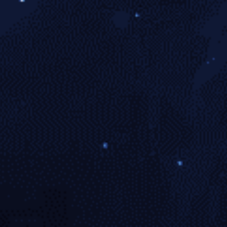
上一篇：
比萨有意买断阿金桑米罗国米将支…
热门推荐