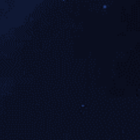
职业生涯铺垫新路向前进发。
面对挑战，我们期待看到更多像莫布里一样充满
时也希望相关机构能够进一步完善评价机制，使
可，共同推动篮球事业的发展进步！