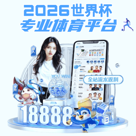
立即注册
欧宝app下载官网
官网
· 权威体育数据平台
欧宝APP下载官网 OFFICIAL WEBSITE
自2022年创立以来，
欧宝app下载官网
致力于为用户
提供包括NBA、英超、欧洲杯、LPL在内的热门赛事直
播与数据服务，广受用户信赖。
立即下载欧宝app下载官网APP