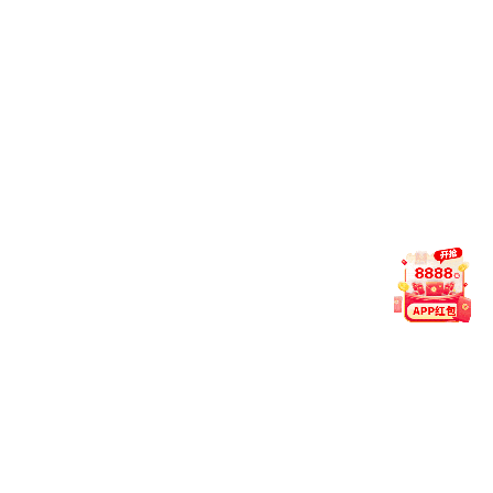
缩。正是这种精神力量激励着周围队友，共同迎接挑
战。
此外，他还善于从失败中总结经验教训，这使得他的
竞技状态不断提升。每当遇到困难时，他都会更加努
力训练，提高自身各方面技能以应对未来更大的挑
战，这也是其成为顶级球员的重要原因之一。
4、对球队的重要性
K77在本赛季欧冠淘汰赛中的表现，不仅让他个人荣
誉加身，更极大地提升了球队整体实力。他所贡献的
数据直接影响着球队成绩，让他们一步步迈向更高目
标。通过他的努力，球队赢得了一场又一场至关重要
的比赛，实现逆转与晋级目标，不可忽视的是他背后