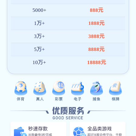
1、卓越的进攻能力
K77在本赛季欧冠淘汰赛中展现了出色的进攻能力，
他能够在关键时刻把握机会，为球队带来重要进球。
他的射门技术精湛，无论是远射还是近距离打门都显
得游刃有余。在面对强敌时，K77更是屡屡为球队打
开局面，让对手防不胜防。
此外，K77对于比赛节奏的把握也十分到位。他善于
利用自己的速度和灵活性，在瞬息万变的场上寻找空
间，并迅速做出反应。这种敏锐的判断力使得他能在
瞬间转化防守为进攻，从而创造更多破门机会。
值得一提的是，K77不仅具备个人突破能力，还能与
队友形成默契配合。在多个比赛中，他通过跑位和传