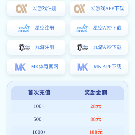
K77本赛季欧冠淘汰赛数据亮眼连续7场参
与进球7球3助助攻表现出色
本赛季欧冠淘汰赛中，K77展现了令人瞩目的竞技状
态，他连续7场比赛参与进球，贡献了7个进球和3次
助攻，这一优异的表现不仅为球队的晋级奠定了基
础，也证明了他在关键时刻的价值。本文将从四个方
面详细分析K77在本赛季欧冠淘汰赛中的表现，包括
他的进攻能力、助攻技巧、心理素质以及对球队的重
要性。这些方面共同构成了K77在赛季中脱颖而出的
原因，值得我们深入探讨。