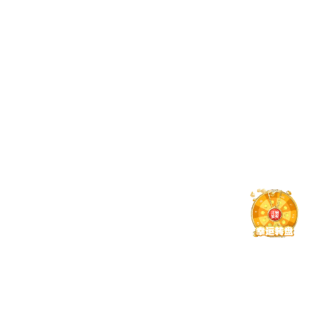
俱乐部关注。
此外，随着全球足球转会市场持续升温，各大联赛之
间竞争愈加激烈，不少俱乐部愿意花费重金招揽新
星。在这种情况下，一旦某位年轻球员展示出超凡实
力，其转会身价自然水涨船高。因此，对于罗马这样
的球队而言，与这些顶尖人才续约或出售，无疑是一
项颇具经济利益的举措。
再者，在当今信息时代，通过社交媒体等渠道传播优
秀运动员的信息变得更加便捷，这也使得一些原本默
默无闻的小角色迅速走红。正因如此，当其他球队注
意到马伦与皮西利后，他们越来越难以保持低调。他
们所展现出的竞技水平以及潜力，不断吸引着其他俱
乐部试图进行挖角，这也促成了身价的大幅增长。