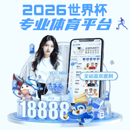
立即注册
欧宝app下载官网
官网
· 权威体育数据平台
欧宝APP下载官网 OFFICIAL WEBSITE
自2022年创立以来，
欧宝app下载官网
致力于为用户
提供包括NBA、英超、欧洲杯、LPL在内的热门赛事直
播与数据服务，广受用户信赖。
立即下载欧宝app下载官网APP