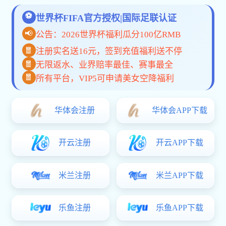
首页
/
体育热点
/ 正文
2026-06-27 20:13
31 次阅读