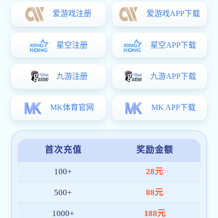
罗马球员身价大幅上涨马伦和皮西利领涨
各增1000万欧元
近年来，足球市场的球员身价不断攀升，这一现象在
意甲豪门罗马队中表现得尤为明显。根据最新的评估
数据，罗马队的两名球员马伦和皮西利的身价各自大
幅上涨1000万欧元，成为此次涨幅的领军者。这种变
化不仅反映了他们在赛场上的出色表现，也显示出球
队在战术部署和管理上的成功。本文将从球员表现、
市场需求、球队整体发展及未来潜力四个方面深入分
析罗马球员身价上涨的原因，以及这对球队未来发展